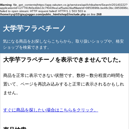
Warning
: file_get_contents(https://app.rakuten.co.jp/services/api/IchibaItem/Search/20140222?
applicationId=c27781fb0e4bb13c7f043fea1af5ade2&affiliateId=0853696b.be46c3b
failed to open stream: HTTP request failed! HTTP/1.1 503 503 in
/home/ryuji32/giayjogger.com/public_html/shop2/include.php
on line
268
大学芋フラペチーノ
気になる商品をお探しならこちらから。取り扱いショップや、格安
ショップを検索できます。
大学芋フラペチーノを表示できませんでした。
商品を正常に表示できない状態です。数秒～数分程度の時間を
置いて、ページを再読み込みすると正常に表示されるかもしれ
ません。
すぐに商品を探したい場合はこちらをクリック。